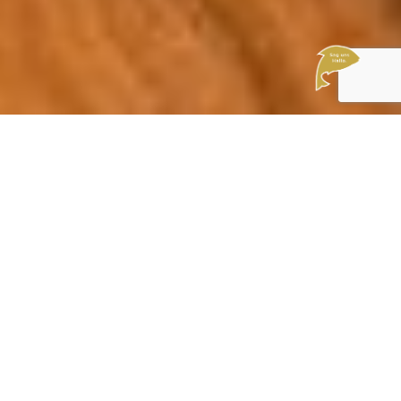
Zu finden in den Kategorien:
Einfach & lecker
International
Saison
Suppen
Einfach & lecker
/
Anzahl an Personen