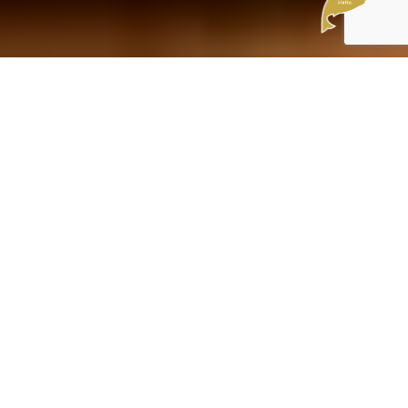
Zu finden in den Kategorien:
International
Paniert
International
/
Paniert
Anzahl an Personen
2